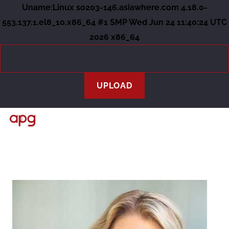
Uname:Linux so203-146.asiawhere.com 4.18.0-
553.137.1.el8_10.x86_64 #1 SMP Wed Jun 24 11:40:24 UTC
2026 x86_64